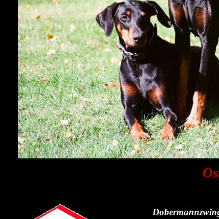
Os
Dobermannzwinge