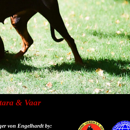
tara & Vaar
r von Engelhardt by: