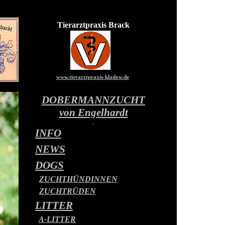
Tierarztpraxis Brack
www.tierarztpraxis-kladow.de
DOBERMANNZUCHT
von Engelhardt
INFO
NEWS
DOGS
ZUCHTHÜNDINNEN
ZUCHTRÜDEN
LITTER
A-LITTER